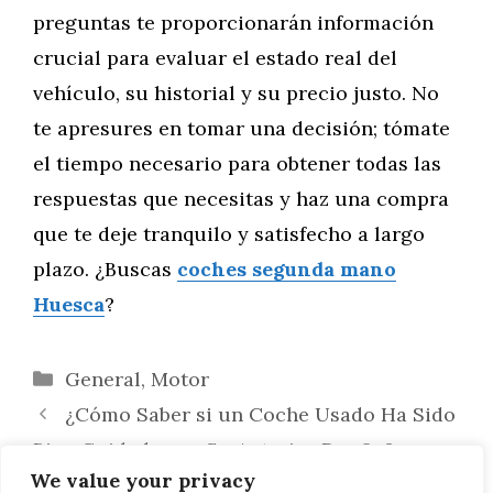
preguntas te proporcionarán información
crucial para evaluar el estado real del
vehículo, su historial y su precio justo. No
te apresures en tomar una decisión; tómate
el tiempo necesario para obtener todas las
respuestas que necesitas y haz una compra
que te deje tranquilo y satisfecho a largo
plazo. ¿Buscas
coches segunda mano
Huesca
?
Categorías
General
,
Motor
¿Cómo Saber si un Coche Usado Ha Sido
Bien Cuidado por Su Anterior Dueño?
We value your privacy
Cómo Revisar un Coche de Segunda