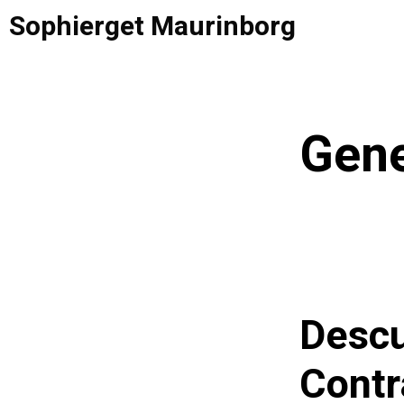
Saltar
Sophierget Maurinborg
al
contenido
Gene
Descu
Contr