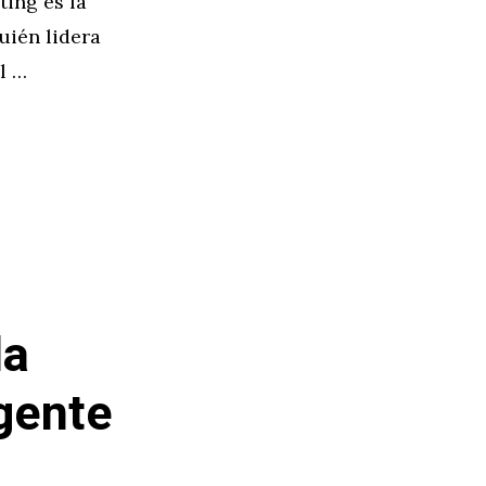
ting es la
uién lidera
l …
la
igente