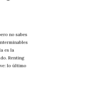
pero no sabes
interminables
a es la
ado. Renting
ve: lo último