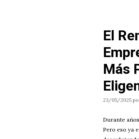
El Re
Empre
Más P
Elige
23/05/2025
po
Durante años,
Pero eso ya e