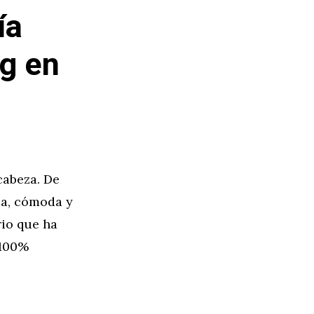
ía
ng en
cabeza. De
da, cómoda y
rio que ha
 100%