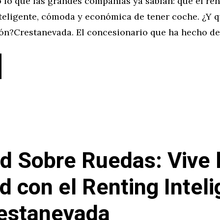
lo que las grandes compañías ya sabían: que el ren
teligente, cómoda y económica de tener coche. ¿Y q
ión?Crestanevada. El concesionario que ha hecho de
d Sobre Ruedas: Vive 
d con el Renting Intel
estanevada