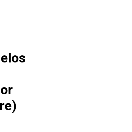
delos
or
re)