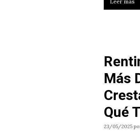
Leer más
Renti
Más 
Crest
Qué T
23/05/2025
po