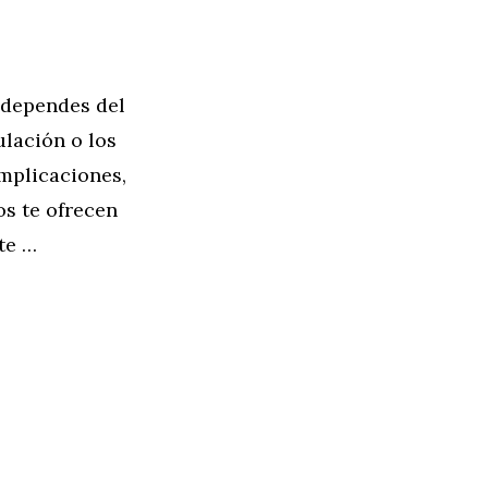
 dependes del
ulación o los
mplicaciones,
os te ofrecen
te …