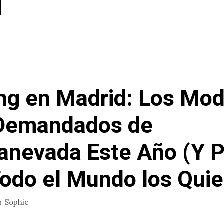
ng en Madrid: Los Mo
Demandados de
anevada Este Año (Y P
odo el Mundo los Quie
r
Sophie