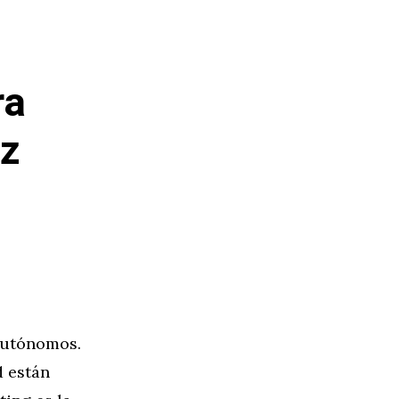
ra
ez
 autónomos.
d están