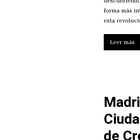
descubriendo 
forma más in
esta revoluc
Leer más
Madri
Ciuda
de Cr