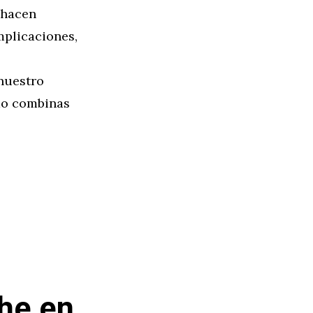
 hacen
mplicaciones,
nuestro
do combinas
he en