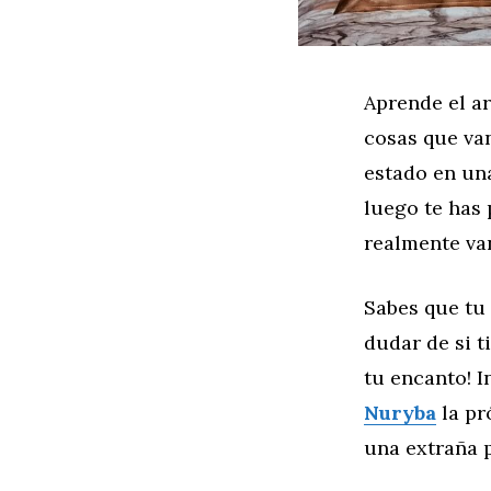
Aprende el ar
cosas que van
estado en una
luego te has 
realmente va
Sabes que tu 
dudar de si t
tu encanto! I
Nuryba
la pr
una extraña p