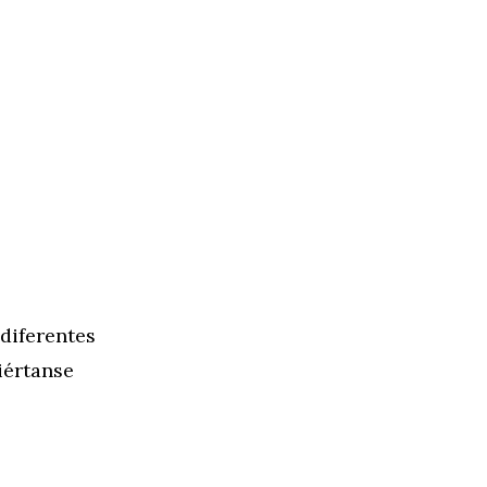
diferentes
iértanse