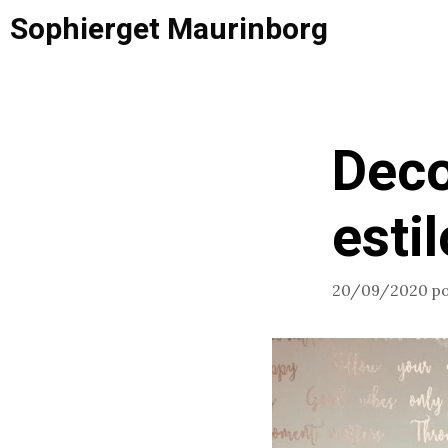
Saltar
Sophierget Maurinborg
al
contenido
Deco
esti
20/09/2020
p