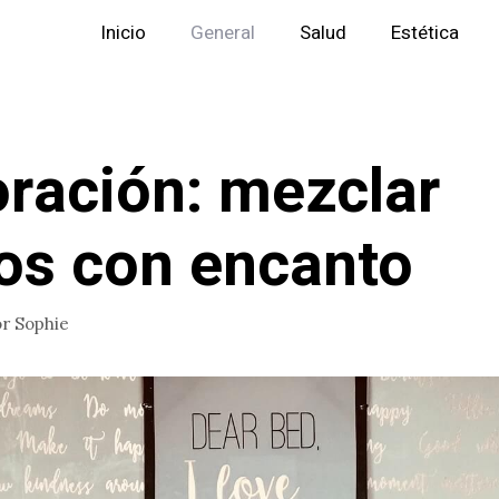
Inicio
General
Salud
Estética
ración: mezclar
los con encanto
or
Sophie