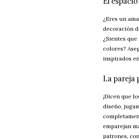
El espacio
¿Eres un aman
decoración d
¿Sientes que 
colores? Ase
inspirados en
La pareja 
¡Dicen que lo
diseño, juga
completament
emparejan ma
patrones, con