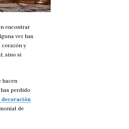
en encontrar
Alguna vez has
l corazón y
, sino si
e hacen
o has perdido
e decoración
monial de