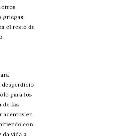
 otros
s griegas
na el resto de
o.
para
n desperdicio
sólo para los
 de las
r acentos en
mpitiendo con
y da vida a