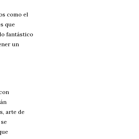
nos como el
es que
lo fantástico
ener un
 con
tán
, arte de
 se
que