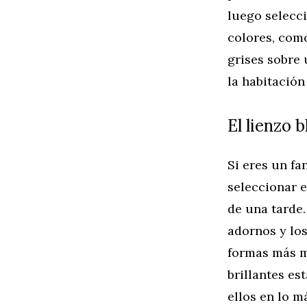
luego selecci
colores, como
grises sobre 
la habitación
El lienzo 
Si eres un fan
seleccionar 
de una tarde.
adornos y lo
formas más mo
brillantes es
ellos en lo m