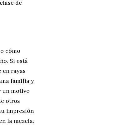
clase de
ido cómo
ño. Si está
e en rayas
sma familia y
r un motivo
de otros
 tu impresión
en la mezcla.