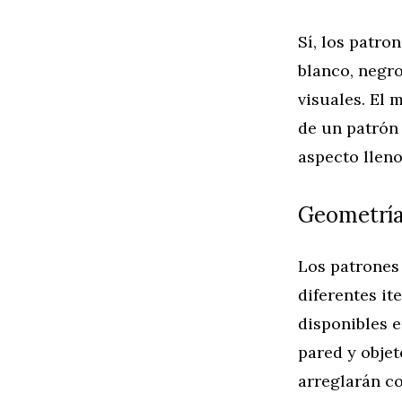
Sí, los patro
blanco, negro
visuales. El 
de un patrón 
aspecto llen
Geometrí
Los patrones 
diferentes it
disponibles e
pared y objet
arreglarán c