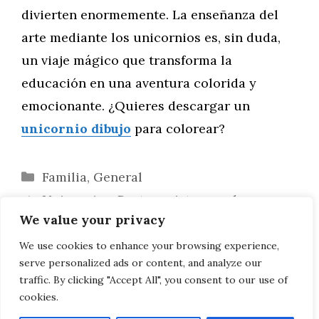
divierten enormemente. La enseñanza del
arte mediante los unicornios es, sin duda,
un viaje mágico que transforma la
educación en una aventura colorida y
emocionante. ¿Quieres descargar un
unicornio dibujo
para colorear?
Categorías
Familia
,
General
Unicornios: Protagonistas en el
We value your privacy
Scrapbooking y la Papelería Moderna
Unicornios en el Arte Interactivo:
We use cookies to enhance your browsing experience,
serve personalized ads or content, and analyze our
Cuando el Público Completa la Obra
traffic. By clicking "Accept All", you consent to our use of
cookies.