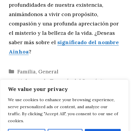
profundidades de nuestra existencia,
animándonos a vivir con propósito,
compasión y una profunda apreciación por
el misterio y la belleza de la vida. ¿Deseas
saber más sobre el
significado del nombre
Ainhoa
?
Categorías
Familia
,
General
Ainhoa en la Travesía del Propósito:
We value your privacy
Relatos que Inspiran
Ainhoa y la Vanguardia Tecnológica:
We use cookies to enhance your browsing experience,
serve personalized ads or content, and analyze our
Puentes hacia el Futuro
traffic. By clicking "Accept All", you consent to our use of
cookies.