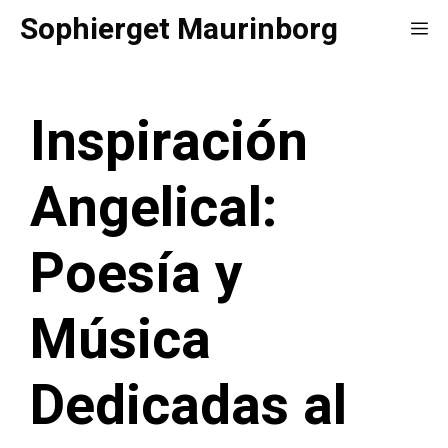
Saltar
Sophierget Maurinborg
Me
al
contenido
Inspiración
Angelical:
Poesía y
Música
Dedicadas al