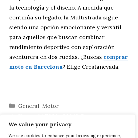
la tecnología y el diseño. A medida que
continúa su legado, la Multistrada sigue
siendo una opción emocionante y versátil
para aquellos que buscan combinar
rendimiento deportivo con exploración
aventurera en dos ruedas. ¿Buscas
comprar
moto en Barcelona
? Elige Crestanevada.
Categorías
General
,
Motor
Kawasaki Z900 ¿2024?: Rumores y
We value your privacy
Expectativas
Honda Patenta unos Espejos Bajos: Mejor
We use cookies to enhance your browsing experience,