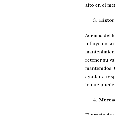
alto en el m
Histor
Además del k
influye en su
mantenimient
retener su v
mantenidos. 
ayudar a resp
lo que puede 
Merca
El precio de