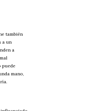
che también
s a un
enden a
 mal
o puede
gunda mano,
ría.
 influenciado