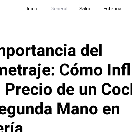
Inicio
General
Salud
Estética
mportancia del
metraje: Cómo Inf
l Precio de un Co
Segunda Mano en
ría