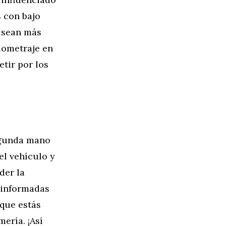
 con bajo
s sean más
ilometraje en
tir por los
egunda mano
el vehículo y
der la
s informadas
 que estás
ería. ¡Así