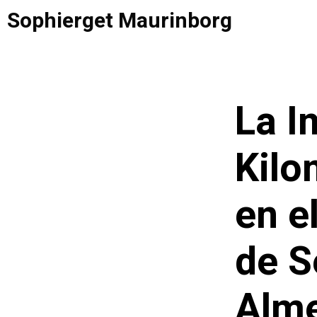
Saltar
Sophierget Maurinborg
al
contenido
La I
Kilo
en e
de 
Alme