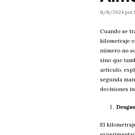
11/11/2024
por
Cuando se tr
kilometraje e
número no sol
sino que tamb
artículo, exp
segunda mano
decisiones i
Desgas
El kilometraj
experimentad