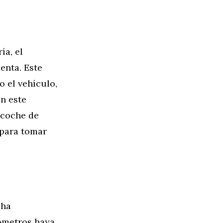
a, el
enta. Este
o el vehículo,
En este
 coche de
para tomar
 ha
lómetros haya