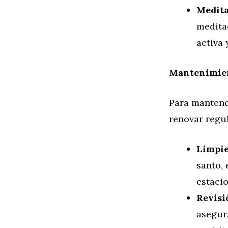
Medita
medita
activa 
Mantenimien
Para mantener
renovar regu
Limpie
santo,
estacio
Revisi
asegur