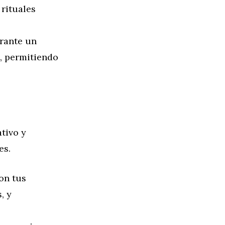
 rituales
rante un
o, permitiendo
tivo y
es.
on tus
, y