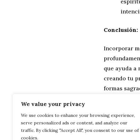
espirit
intenc
Conclusión: 
Incorporar m
profundament
que ayuda a m
creando tu p
formas sagra
transformació
We value your privacy
We use cookies to enhance your browsing experience,
Categorías
Familia
,
Gen
serve personalized ads or content, and analyze our
Alba en el 
Mandalas en
traffic. By clicking "Accept All", you consent to our use of
cookies.