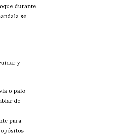
foque durante
mandala se
cuidar y
ia o palo
mbiar de
nte para
ropósitos