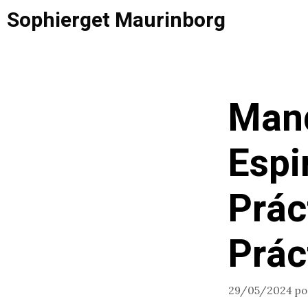
Saltar
Sophierget Maurinborg
al
contenido
Mand
Espi
Prác
Prác
29/05/2024
p