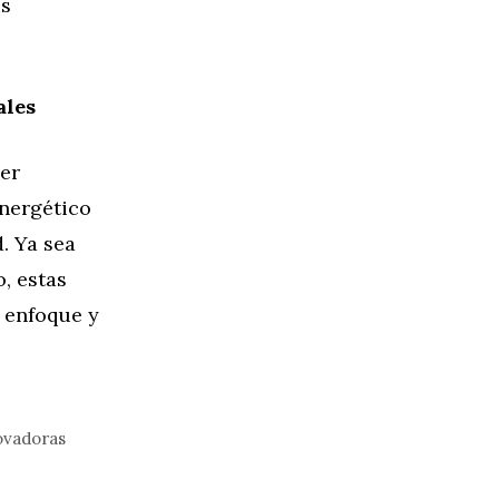
us
ales
cer
energético
. Ya sea
, estas
 enfoque y
ovadoras