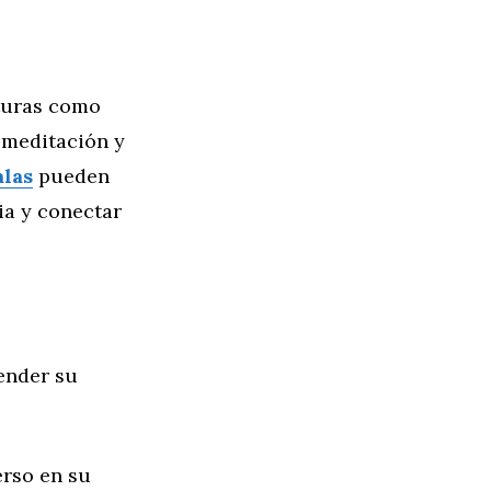
lturas como
a meditación y
las
pueden
ia y conectar
ender su
rso en su