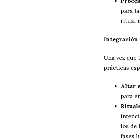
Proces
para l
ritual 
Integración 
Una vez que 
prácticas esp
Altar e
para en
Ritual
intenci
los de 
fases l