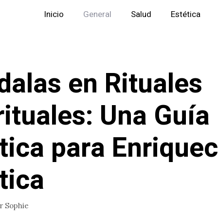
Inicio
General
Salud
Estética
alas en Rituales
rituales: Una Guía
tica para Enriquec
tica
or
Sophie