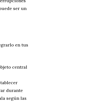
terrupciones
 puede ser un
grarlo en tus
bjeto central
stablecer
rar durante
ala según las