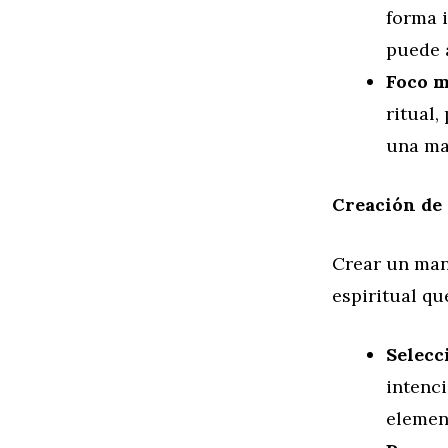
forma i
puede a
Foco m
ritual,
una may
Creación de
Crear un man
espiritual qu
Selecc
intenci
elemen