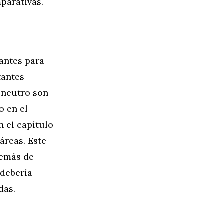
parativas.
antes para
tantes
 neutro son
o en el
n el capítulo
áreas. Este
demás de
 debería
das.