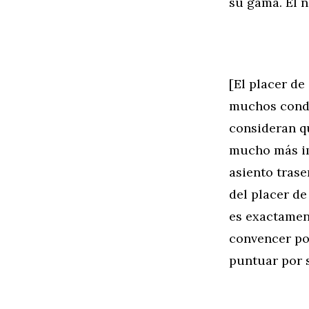
su gama. El 
[El placer d
muchos condu
consideran q
mucho más im
asiento trase
del placer de
es exactamen
convencer po
puntuar por s