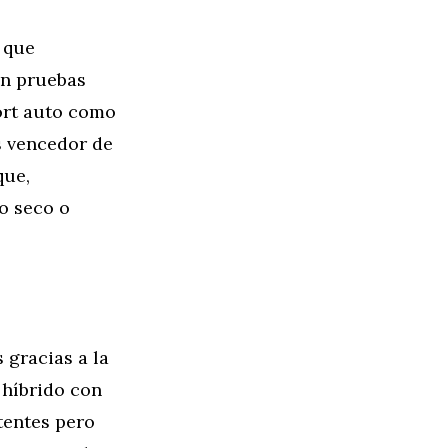
 que
en pruebas
ort auto como
s vencedor de
que,
o seco o
 gracias a la
 híbrido con
tentes pero