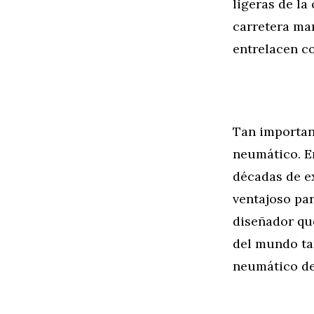
ligeras de la
carretera ma
entrelacen co
Tan important
neumático. En
décadas de ex
ventajoso pa
diseñador qu
del mundo ta
neumático dep