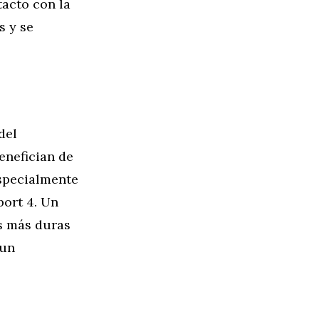
tacto con la
s y se
del
enefician de
especialmente
port 4. Un
s más duras
 un