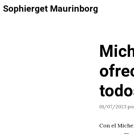
Saltar
Sophierget Maurinborg
al
contenido
Mich
ofre
todo
01/07/2023
po
Con el Michel