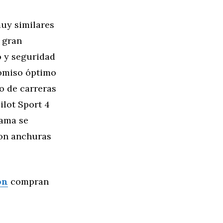
muy similares
 gran
o y seguridad
romiso óptimo
to de carreras
ilot Sport 4
gama se
con anchuras
ón
compran