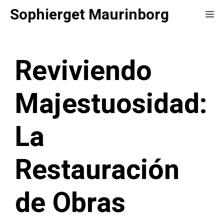
Saltar
Sophierget Maurinborg
Me
al
contenido
Reviviendo
Majestuosidad:
La
Restauración
de Obras