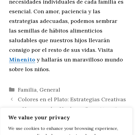
necesidades individuales de cada familia es
esencial. Con amor, paciencia y las
estrategias adecuadas, podemos sembrar
las semillas de hábitos alimenticios
saludables que nuestros hijos llevarán
consigo por el resto de sus vidas. Visita
Minenito
y hallarás un maravilloso mundo
sobre los niños.
Categorías
Familia
,
General
Colores en el Plato: Estrategias Creativas
para Hacer que las Verduras Sean Atractivas
We value your privacy
para los Niños
Estrategias para Alimentar a Niños con
We use cookies to enhance your browsing experience,