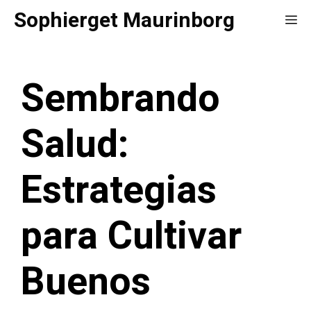
Saltar
Sophierget Maurinborg
Me
al
contenido
Sembrando
Salud:
Estrategias
para Cultivar
Buenos