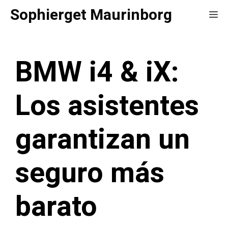
Saltar
Sophierget Maurinborg
Me
al
contenido
BMW i4 & iX:
Los asistentes
garantizan un
seguro más
barato