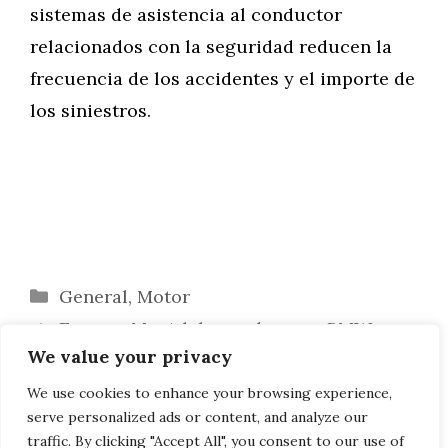
sistemas de asistencia al conductor
relacionados con la seguridad reducen la
frecuencia de los accidentes y el importe de
los siniestros.
Categorías
General
,
Motor
Easy on Me: Adele conduce un BMW
We value your privacy
Serie 5 E34 ante millones de espectadores
Preparación en lugar de compra: la
We use cookies to enhance your browsing experience,
serve personalized ads or content, and analyze our
lógica del nuevo equipamiento en BMW
traffic. By clicking "Accept All", you consent to our use of