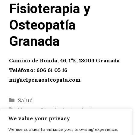
Fisioterapia y
Osteopatía
Granada
Camino de Ronda, 46, 1ºE, 18004 Granada
Teléfono: 606 61 05 16
miguelpenaosteopata.com
Categorías
Salud
Etiquetas
Mareos
,
Otorrinolaringología
,
We value your privacy
Patologías
,
Sistema vestibular
¿Cómo preparar un sitio web?
We use cookies to enhance your browsing experience,