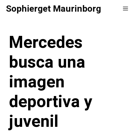
Saltar
Sophierget Maurinborg
Me
al
contenido
Mercedes
busca una
imagen
deportiva y
juvenil