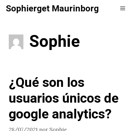
Saltar
Sophierget Maurinborg
Me
al
contenido
Sophie
¿Qué son los
usuarios únicos de
google analytics?
28/07/2021
por
Sophie