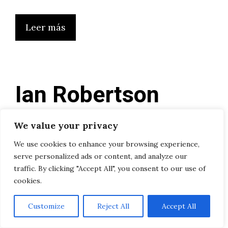
Leer más
Ian Robertson
anuncia entre seis
We value your privacy
y nueve nuevos
We use cookies to enhance your browsing experience,
serve personalized ads or content, and analyze our
compactos
traffic. By clicking "Accept All", you consent to our use of
cookies.
01/08/2023
por
Sophie
Customize
Reject All
Accept All