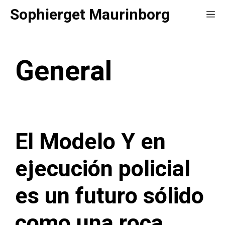
Saltar
Sophierget Maurinborg
Me
al
contenido
General
El Modelo Y en
ejecución policial
es un futuro sólido
como una roca